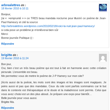
arbrealettres
dit :
18 février 2010 à 10:11
Bonjour,
j’ai « »emprunté » » ce TRES beau mandala nocturne pour illustré ce poème de Jean-
Paul Hameury et cité la source
http://arbrealettres.wordpress.com/2010/02/18/voici-la-nuit-jean-paul-hameury/
si cela pose un problème je m’enlèverai bien-sûr
Merci
Bonne journée Poétique ((-:
Répondre
brigitte
dit :
19 février 2010 à 11:24
Bon jour,
Oui, bien c’est un très beau poème qui est tout à fait en harmonie avec cette création
picturale. L’ensemble est beau.
Me permettez vous de mettre le poème de J-P Hamery sur mon site?
j’écris aussi de la poésie, les mots sont des images et les images sont magiques. Je
peins aussi et pas que des mandalas. Ceux du site sont parfois sommaires car le but
dans le contexte est thérapeutique et le doute et la maladresse sont permis. Celui que
vous avez choisi est un des plus abouti. Je prépare une expo pour bientôt…
Belle journée pour vous aussi.
Brigitte Ma.
Répondre