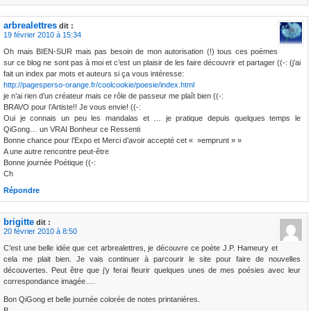
arbrealettres
dit :
19 février 2010 à 15:34
Oh mais BIEN-SUR mais pas besoin de mon autorisation (!) tous ces poèmes
sur ce blog ne sont pas à moi et c’est un plaisir de les faire découvrir et partager ((-: (j’ai
fait un index par mots et auteurs si ça vous intéresse:
http://pagesperso-orange.fr/coolcookie/poesie/index.html
je n’ai rien d’un créateur mais ce rôle de passeur me plaît bien ((-:
BRAVO pour l’Artiste!! Je vous envie! ((-:
Oui je connais un peu les mandalas et … je pratique depuis quelques temps le
QiGong… un VRAI Bonheur ce Ressenti
Bonne chance pour l’Expo et Merci d’avoir accepté cet « »emprunt » »
A une autre rencontre peut-être
Bonne journée Poétique ((-:
Ch
Répondre
brigitte
dit :
20 février 2010 à 8:50
C’est une belle idée que cet arbrealettres, je découvre ce poète J.P. Hameury et
cela me plait bien. Je vais continuer à parcourir le site pour faire de nouvelles
découvertes. Peut être que j’y ferai fleurir quelques unes de mes poésies avec leur
correspondance imagée….
Bon QiGong et belle journée colorée de notes printanières.
B.