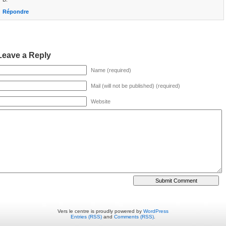
Répondre
Leave a Reply
Name (required)
Mail (will not be published) (required)
Website
Vers le centre is proudly powered by
WordPress
Entries (RSS)
and
Comments (RSS)
.