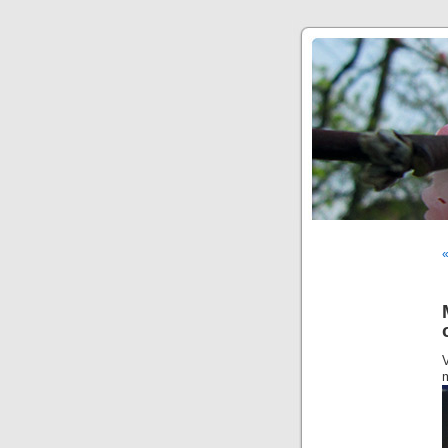
«
V
m