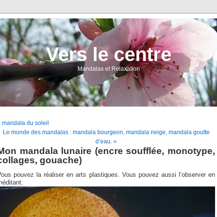
Vers le centre
Mandalas et Relaxation
 mandala du soleil
Le monde des mandalas : mandala bourgeon, mandala neige, mandala goutte
d’eau. »
Mon mandala lunaire (encre soufflée, monotype,
collages, gouache)
ous pouvez la réaliser en arts plastiques. Vous pouvez aussi l’observer en
éditant.