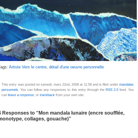
Tags:
Artiste Vers le centre
,
détail d'une oeuvre personnelle
This entry was posted on samedi, mars 22nd, 2008 at 11:58 and is filed under
mandalas
personnels
. You can follow any responses to this entry through the
RSS 2.0
feed. You
can
leave a response
, or
trackback
from your own site.
4 Responses to “Mon mandala lunaire (encre soufflée,
monotype, collages, gouache)”