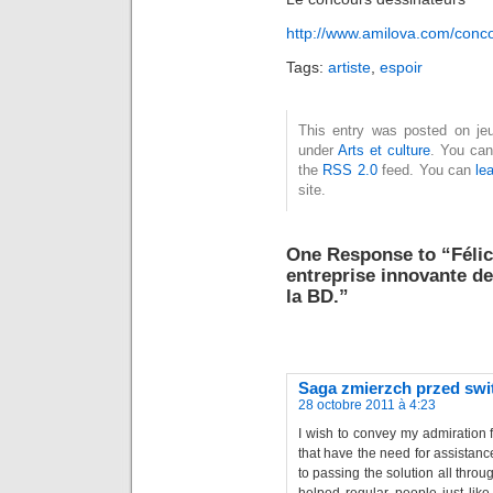
http://www.amilova.com/conco
Tags:
artiste
,
espoir
This entry was posted on jeud
under
Arts et culture
. You can
the
RSS 2.0
feed. You can
le
site.
One Response to “Félici
entreprise innovante de
la BD.”
Saga zmierzch przed swite
28 octobre 2011 à 4:23
I wish to convey my admiration 
that have the need for assistanc
to passing the solution all thro
helped regular people just like